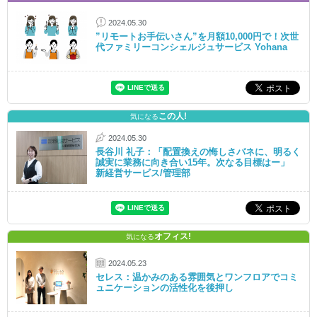
2024.05.30
”リモートお手伝いさん”を月額10,000円で！次世
代ファミリーコンシェルジュサービス Yohana
この人!
気になる
2024.05.30
長谷川 礼子：「配置換えの悔しさバネに、明るく
誠実に業務に向き合い15年。次なる目標はー」
新経営サービス/管理部
オフィス!
気になる
2024.05.23
セレス：温かみのある雰囲気とワンフロアでコミ
ュニケーションの活性化を後押し