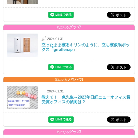
グッズ!
気になる
2024.01.31
立ったまま寝るキリンのように、立ち寝仮眠ボッ
クス「giraffenap」
ノウハウ!
気になる
2024.01.31
教えて！一色先生～2023年日経ニューオフィス賞
受賞オフィスの傾向は？
グッズ!
気になる