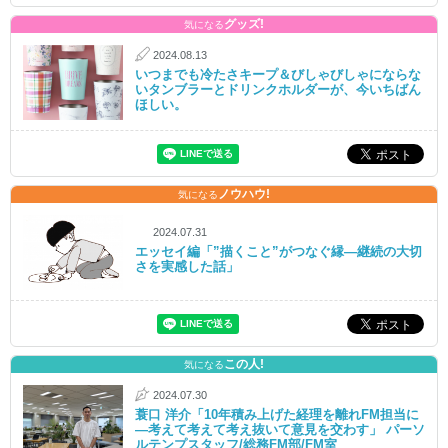
グッズ!
気になる
2024.08.13
いつまでも冷たさキープ＆びしゃびしゃにならな
いタンブラーとドリンクホルダーが、今いちばん
ほしい。
ノウハウ!
気になる
2024.07.31
エッセイ編「”描くこと”がつなぐ縁―継続の大切
さを実感した話」
この人!
気になる
2024.07.30
蓑口 洋介「10年積み上げた経理を離れFM担当に
―考えて考えて考え抜いて意見を交わす」 パーソ
ルテンプスタッフ/総務FM部/FM室