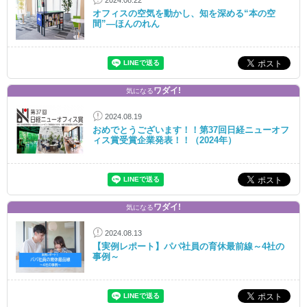
2024.08.22
オフィスの空気を動かし、知を深める“本の空
間”―ほんのれん
ワダイ!
気になる
2024.08.19
おめでとうございます！！第37回日経ニューオフ
ィス賞受賞企業発表！！（2024年）
ワダイ!
気になる
2024.08.13
【実例レポート】パパ社員の育休最前線～4社の
事例～