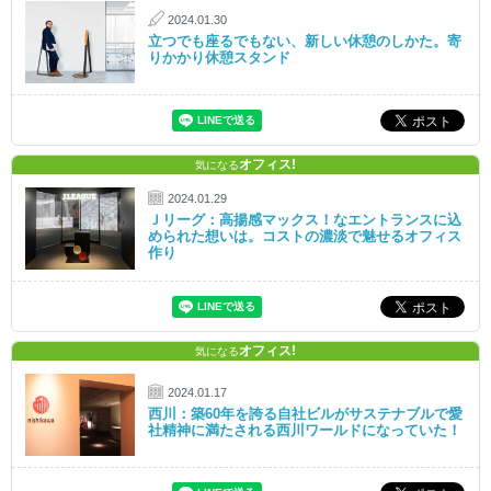
2024.01.30
立つでも座るでもない、新しい休憩のしかた。寄
りかかり休憩スタンド
オフィス!
気になる
2024.01.29
Ｊリーグ：高揚感マックス！なエントランスに込
められた想いは。コストの濃淡で魅せるオフィス
作り
オフィス!
気になる
2024.01.17
西川：築60年を誇る自社ビルがサステナブルで愛
社精神に満たされる西川ワールドになっていた！