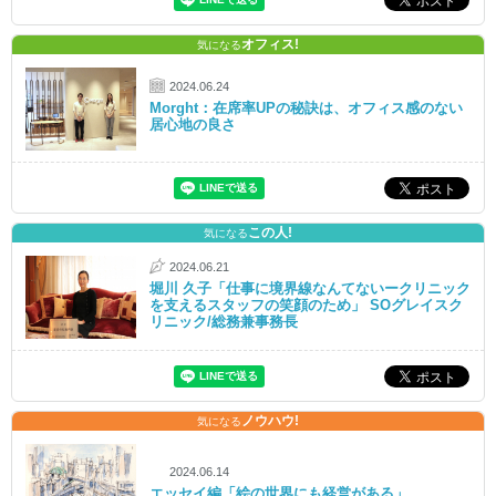
オフィス!
気になる
2024.06.24
Morght：在席率UPの秘訣は、オフィス感のない
居心地の良さ
この人!
気になる
2024.06.21
堀川 久子「仕事に境界線なんてないークリニック
を支えるスタッフの笑顔のため」 SOグレイスク
リニック/総務兼事務長
ノウハウ!
気になる
2024.06.14
エッセイ編「絵の世界にも経営がある」