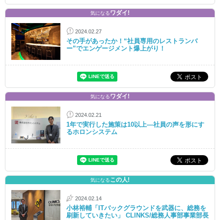
ワダイ!
気になる
2024.02.27
その手があったか！“社員専用のレストランバ
ー”でエンゲージメント爆上がり！
ワダイ!
気になる
2024.02.21
1年で実行した施策は10以上―社員の声を形にす
るホロンシステム
この人!
気になる
2024.02.14
小林裕輔「ITバックグラウンドを武器に、総務を
刷新していきたい」 CLINKS/総務人事部事業部長