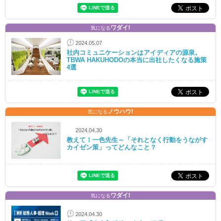
ワダイ!
気になる
2024.05.07
社内コミュニケーションはアイディアの源泉。
TBWA HAKUHODOの本当に出社したくなる施策
4選
ノウハウ!
気になる
2024.04.30
教えて！一色先生～「それとなく行動をうながす
カイゼン策」ってどんなこと？
ワダイ!
気になる
2024.04.30