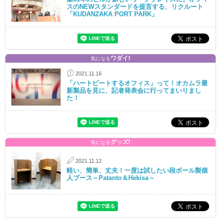
スのNEWスタンダードを提言する、リクルート
「KUDANZAKA PORT PARK」
ワダイ!
気になる
2021.11.16
「ハートビートするオフィス」って！オカムラ最
新製品を見に、記者発表会に行ってまいりまし
た！
グッズ!
気になる
2021.11.12
軽い、簡単、丈夫！一度は試したい段ボール製個
人ブース～Patanto＆Hekisa～