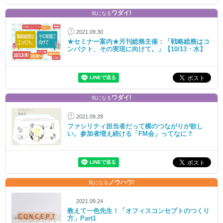
ワダイ!
気になる
2021.09.30
★セミナー案内★月刊総務主催：「戦略総務はコ
ンパクト、その実現に向けて。」【10/13・水】
ワダイ!
気になる
2021.09.28
ファシリティ担当者だって横のつながりが欲し
い。参加者増え続ける「FM会」ってなに？
ノウハウ!
気になる
2021.09.24
教えて一色先生！「オフィスコンセプトのつくり
方」Part1