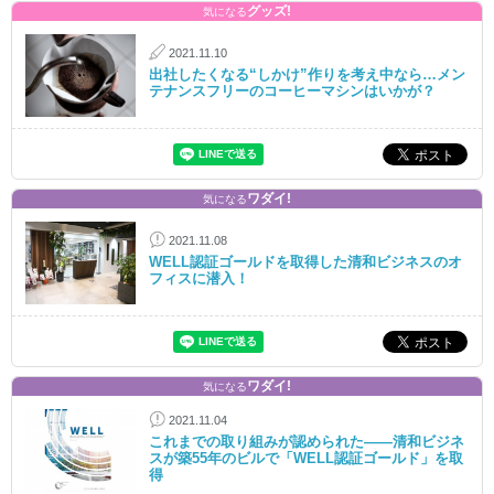
グッズ!
気になる
2021.11.10
出社したくなる“しかけ”作りを考え中なら…メン
テナンスフリーのコーヒーマシンはいかが？
ワダイ!
気になる
2021.11.08
WELL認証ゴールドを取得した清和ビジネスのオ
フィスに潜入！
ワダイ!
気になる
2021.11.04
これまでの取り組みが認められた――清和ビジネ
スが築55年のビルで「WELL認証ゴールド」を取
得