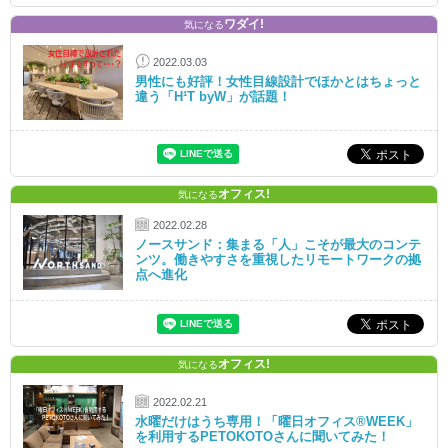
ワダイ!
気になる
2022.03.03
男性にも好評！女性目線設計でほかとはちょっと
違う「H¹T byW」が話題！
オフィス!
気になる
2022.02.28
ノースサンド：集まる「人」こそが最大のコンテ
ンツ。働きやすさを重視したリモートワークの拠
点へ進化
オフィス!
気になる
2022.02.21
水曜だけはうち専用！「曜日オフィス®WEEK」
を利用するPETOKOTOさんに聞いてみた！