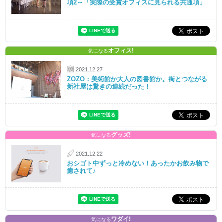
項2～「実際の受賞オフィスに見られる共通項」
オフィス!
気になる
2021.12.27
ZOZO：美術館か大人の図書館か。街とつながる
新社屋は驚きの連続だった！
グッズ!
気になる
2021.12.22
おシゴト中ずっと冷めない！あったかお飲み物で
癒されて♪
ワダイ!
気になる