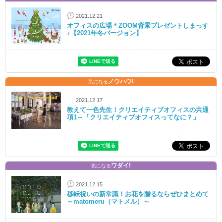
2021.12.21
オフィスの広場＊ZOOM背景プレゼントしまっす
♪【2021年冬バージョン】
ノウハウ!
気になる
2021.12.17
教えて一色先生！クリエイティブオフィスの共通
項1～「クリエイティブオフィスってなに？」
ワダイ!
気になる
2021.12.15
移転祝いの新常識！お花を贈るならぜひまとめて
～matomeru（マトメル）～