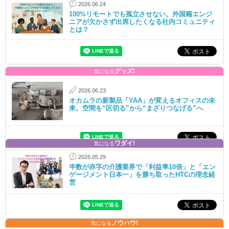
2026.06.24
100%リモートでも孤立させない。外国籍エンジ
ニアが欠かさず出席したくなる社内コミュニティ
とは？
グッズ!
気になる
2026.06.23
オカムラの新製品「YAA」が変えるオフィスの未
来。空間を“区切る”から“まざりつなげる”へ
ワダイ!
気になる
2026.05.29
半数が赤字の介護業界で「利益率10倍」と「エン
ゲージメント日本一」を勝ち取ったHTCの理念経
営
ノウハウ!
気になる