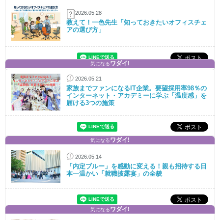
2026.05.28
教えて！一色先生「知っておきたいオフィスチェ
アの選び方」
ワダイ!
気になる
2026.05.21
家族までファンになるIT企業。要望採用率98％の
インターネット・アカデミーに学ぶ「温度感」を
届ける3つの施策
ワダイ!
気になる
2026.05.14
「内定ブルー」を感動に変える！親も招待する日
本一温かい「就職披露宴」の全貌
ワダイ!
気になる