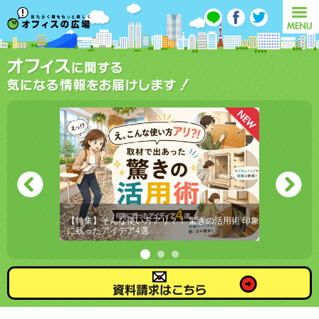
オフィスの広場
MENU
オフィスに関する気になる情報をお届けします！
救ったのは
【特集】そんな使い方アリ？！ 驚きの活用術 印象
絵を描く
「クレド浸
に残ったアイデア4選
えてくる
資料請求はこちら