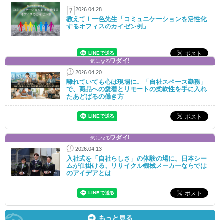
2026.04.28
教えて！一色先生「コミュニケーションを活性化
するオフィスのカイゼン例」
ワダイ!
気になる
2026.04.20
離れていても心は現場に。「自社スペース勤務」
で、商品への愛着とリモートの柔軟性を手に入れ
たあどばるの働き方
ワダイ!
気になる
2026.04.13
入社式を「自社らしさ」の体験の場に。日本シー
ムが仕掛ける、リサイクル機械メーカーならでは
のアイデアとは