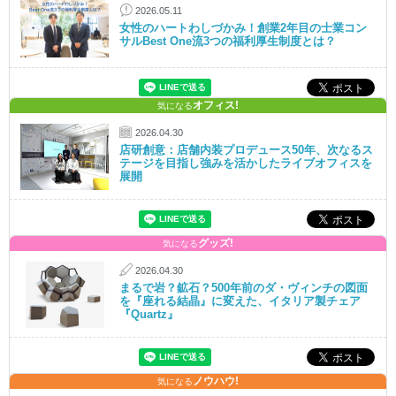
2026.05.11
女性のハートわしづかみ！創業2年目の士業コン
サルBest One流3つの福利厚生制度とは？
オフィス!
気になる
2026.04.30
店研創意：店舗内装プロデュース50年、次なるス
テージを目指し強みを活かしたライブオフィスを
展開
グッズ!
気になる
2026.04.30
まるで岩？鉱石？500年前のダ・ヴィンチの図面
を『座れる結晶』に変えた、イタリア製チェア
『Quartz』
ノウハウ!
気になる