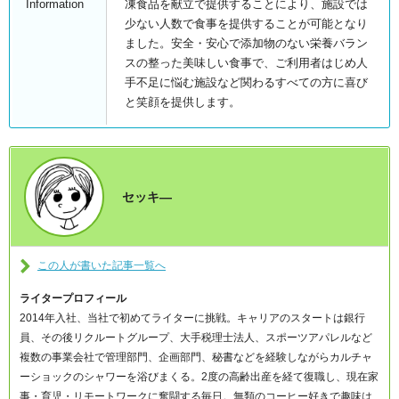
Information
凍食品を献立で提供することにより、施設では
少ない人数で食事を提供することが可能となり
ました。安全・安心で添加物のない栄養バラン
スの整った美味しい食事で、ご利用者はじめ人
手不足に悩む施設など関わるすべての方に喜び
と笑顔を提供します。
セッキ―
この人が書いた記事一覧へ
ライタープロフィール
2014年入社、当社で初めてライターに挑戦。キャリアのスタートは銀行
員、その後リクルートグループ、大手税理士法人、スポーツアパレルなど
複数の事業会社で管理部門、企画部門、秘書などを経験しながらカルチャ
ーショックのシャワーを浴びまくる。2度の高齢出産を経て復職し、現在家
事・育児・リモートワークに奮闘する毎日。無類のコーヒー好きで趣味は