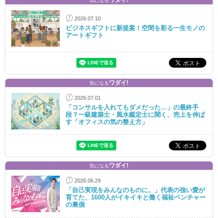
ワダイ!
気になる
2026.07.10
ビジネスギフトに新提案！空間を彩る一生モノの
アートギフト
ワダイ!
気になる
2026.07.01
「コンサルを入れてもダメだった…」の最終手
段？一級建築士・風水鑑定士に聞く、売上を伸ば
す「オフィスの気の整え方」
ワダイ!
気になる
2026.06.29
「自己実現をみんなのものに。」代表の強い愛が
育てた、1600人がイキイキと働く福祉ベンチャー
の裏側