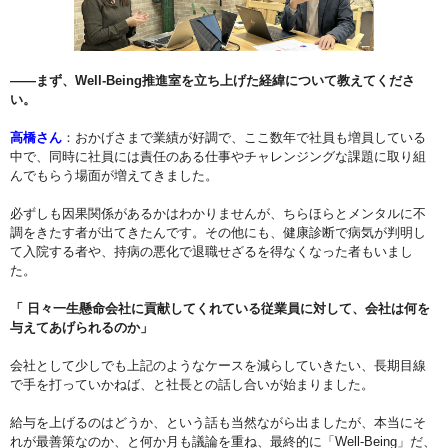
――まず、Well-Being推進室を立ち上げた経緯について教えてくださ
い。
高橋さん
：おかげさまで業績が好調で、ここ数年で社員も増員している
中で、同時に社員には責任のある仕事やチャレンジングな課題に取り組
んでもらう場面が増えてきました。
必ずしも因果関係があるかはわかりませんが、ちらほらとメンタルに不
調をきたす者が出てきたんです。その他にも、健康診断で病気が判明し
て入院する者や、持病の悪化で退職せざるを得なくなった者もいまし
た。
「 日々一生懸命会社に貢献してくれている従業員に対して、会社は何を
与えてあげられるのか」
会社として少しでも上記のようなケースを減らしていきたい、長期目線
で手を打っていかねば、と社長との話し合いが始まりました。
給与を上げるのはどうか、という話も当然ながら出ましたが、本当にそ
れが最善策なのか、と何か月も議論を重ね、最終的に「Well-Being」だ、