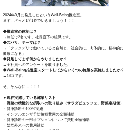
2024年9月に発足したというWell-Being推進室。
まず、ざっと1問1答でいきましょう！！！
◆推進室の体制は？
→兼任で2名です。社長直下の組織です。
◆ズバリ、テーマは？
→「クックデリで働いていると自然と、社会的に、肉体的に、精神的に
健康になる」
◆発足してまず何からやりましたか？
→全社員へのアンケートを取りました。
◆Well-Being推進室スタートしてからいくつの施策を実施しましたか？
→18コです。
そ、そんなに…！！！
▼現在実施している施策リスト
・
野菜の積極的な摂取への取り組み（サラダビュッフェ、野菜定期便）
・健康診断の100％実施
・インフルエンザ予防接種費用の全額補助
・健康診断の一部オプションについて費用全額補助
・禁煙外来への費用補助