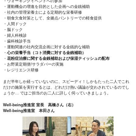
・ウォーキングイベントへの参加
・運動機会の増進を目的とした企画への金銭補助
・社内の管理栄養士による定期的な栄養研修
・朝食欠食対策として、全拠点パントリーでの軽食提供
・人間ドック
・脳ドック
・婦人科検診
・歯科検診手当
・運動関連の社内交流企画に対する金銭的な補助
・
心の栄養手当（コト消費に対する金銭補助）
・
花粉症治療に関する金銭補助および保湿ティッシュの配布
・お野菜定期便/サラダバーの実施
・レジリエンス研修
まだ半年しか経っていないのに、スピーディ！しかもたった二人でこれ
だけの施策を実行するとは、どれだけ熱い議論が交わされているのでし
ょうか… ではご担当のお二人に詳しく伺っていきましょう。
Well-being推進室 室長 高橋さん（右）
Well-being推進室 本田さん