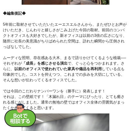
◆編集後記◆
5年前に取材させていただいたエーエスエルさんから、またぜひとお声が
けいただき、じんわりと嬉しさがこみ上げた今回の取材。前回のコンパ
クトオフィスも大好きでしたが、新オフィスは以前の3倍の広さになり、
随所に社長の美意識がちりばめられた空間は、訪れた瞬間から圧倒され
っぱなしでした。
ムーディな照明、存在感ある大木、まるで語りかけてくるような植栽──
それぞれが
「成長」を感じさせる演出
で、ぐっと心をつかまれます。さ
らに、
以前のオフィスで使われていた家具や備品を再利用
している点も
印象的でした。コストを抑えつつ、これまでの歩みを大切にしている、
そんな想いが伝わってくるオフィスでした。
では今回のこだわりナンバーワンを（勝手に）発表します！
それは、この壁紙です！「木漏れ日」のテーマにぴったり、とても癒さ
れる感じがしました。通常の無地の壁ではオフィス全体の雰囲気がまっ
たくかわってくると思います。