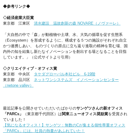
◆参考リンク◆
◇経済産業大臣賞
東京都 江東区
清水建設 温故創新の森 NOVARE（ノヴァーレ）
「大自然の中で「森」が動植物や土壌、水、大気の循環を促す生態系
（Ecosystem）を形成するように、構成する５つの施設がそれぞれ自立
かつ連携しあい、 ものづくりの原点に立ち返り進取の精神を育む場、国
内外の知を結集し新たなイノベーションを創出する場となることを目指
しています。」
（公式サイトより引用）
◇クリエイティブ・オフィス賞
東京都 中央区
タケダグローバル本社ビル 6-19階
東京都 品川区
ネットワンシステムズ イノベーションセンター
（netone valley）
最近記事を公開させていただいたばかりの
サンゲツさんの新オフィス
「PARCs」
（東京都千代田区）は
関東ニューオフィス奨励賞
を受賞され
ていました！
【気になるオフィス！】サンゲツ：無数のCが集まる個性尊重オフィス
「PARCs」には、社員の熱量があふれていた！