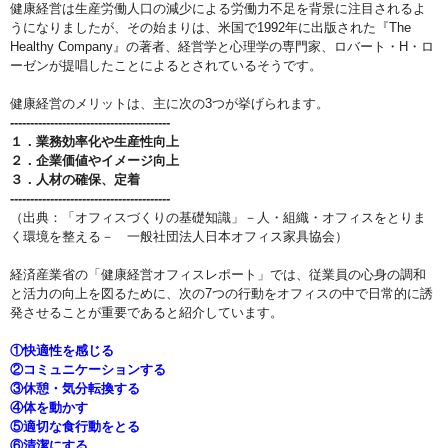
健康経営は生産労働人口の減少による労働力不足を背景に注目されるよ
うになりましたが、その始まりは、米国で1992年に出版された『The
Healthy Company』の著者、経営学と心理学の専門家、ロバート・H・ロ
ーゼンが提唱したことによるとされているそうです。
健康経営のメリットは、主に次の3つが挙げられます。
----------------------------------------
１．業務効率化や生産性向上
２．企業価値やイメージ向上
３．人材の確保、定着
----------------------------------------
（出典：「オフィスづくりの基礎知識」－人・組織・オフィスをとりま
く環境を整える－ 一般社団法人日本オフィス家具協会）
経済産業省の「健康経営オフィスレポート」では、従業員の心身の調和
と活力の向上を図るために、次の7つの行動をオフィスの中で日常的に誘
発させることが重要であると紹介しています。
①快適性を感じる
②コミュニケーションする
③休憩・気分転換する
④体を動かす
⑤適切な食行動をとる
⑥清潔にする