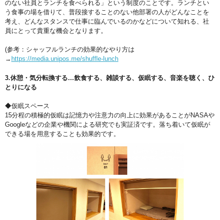
のない社員とランチを食べられる」という制度のことです。ランチとい
う食事の場を借りて、普段接することのない他部署の人がどんなことを
考え、どんなスタンスで仕事に臨んでいるのかなどについて知れる、社
員にとって貴重な機会となります。
(参考：シャッフルランチの効果的なやり方は
→
https://media.unipos.me/shuffle-lunch
3.休憩・気分転換する…飲食する、雑談する、仮眠する、音楽を聴く、ひ
とりになる
◆仮眠スペース
15分程の積極的仮眠は記憶力や注意力の向上に効果があることがNASAや
Googleなどの企業や機関による研究でも実証済です。落ち着いて仮眠が
できる場を用意することも効果的です。