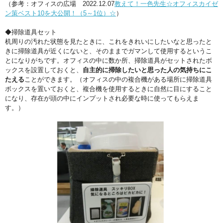
（参考：オフィスの広場 2022.12.07
教えて！一色先生☆オフィスカイゼ
ン策ベスト10を大公開！（5～1位）☆
）
◆掃除道具セット
机周りの汚れた状態を見たときに、これをきれいにしたいなと思ったと
きに掃除道具が近くにないと、そのままでガマンして使用するというこ
とになりがちです。オフィスの中に数か所、掃除道具がセットされたボ
ックスを設置しておくと、
自主的に掃除したいと思った人の気持ちにこ
たえる
ことができます。（オフィスの中の複合機がある場所に掃除道具
ボックスを置いておくと、複合機を使用するときに自然に目にすること
になり、存在が頭の中にインプットされ必要な時に使ってもらえま
す。）