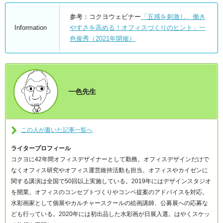
参考：コクヨウェビナー
「五感を刺激し、働き
Information
やすさを高める！オフィスづくりのヒント」一
色俊秀（2021年開催）
一色先生
この人が書いた記事一覧へ
ライタープロフィール
コクヨに42年間オフィスデザイナーとして勤務。オフィスデザインだけで
なくオフィス研究やオフィス運営維持活動も担当。オフィスやカイゼンに
関する講演は全国で50回以上実施している。2019年にはデザインスタジオ
を開業。オフィスのコンセプトづくりやコンペ提案のアドバイスを対応。
水彩画家として個展やカルチャースクールの絵画講師、公募展への応募な
ども行っている。2020年には初出品した水彩画が日展入選。はやくスケッ