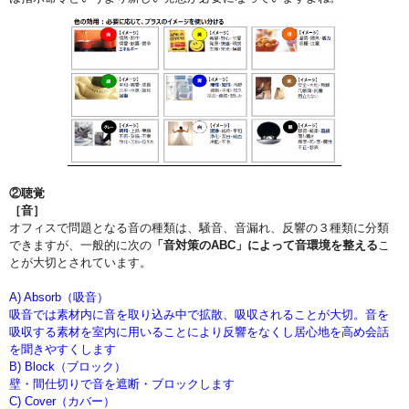
②聴覚
［音］
オフィスで問題となる音の種類は、騒音、音漏れ、反響の３種類に分類
できますが、一般的に次の
「音対策のABC」によって音環境を整える
こ
とが大切とされています。
A) Absorb（吸音）
吸音では素材内に音を取り込み中で拡散、吸収されることが大切。音を
吸収する素材を室内に用いることにより反響をなくし居心地を高め会話
を聞きやすくします
B) Block（ブロック）
壁・間仕切りで音を遮断・ブロックします
C) Cover（カバー）