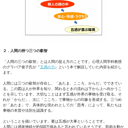
２．人間の持つ三つの叡智
「人間の三つの叡智」とは人間の捉え方のことです。心理人間学科教授
のグラバア俊子氏が『
五感の力
』という本で解説していた内容を紹介し
ます。
人間には三つの叡智が存在し、「あたま、こころ、からだ」でできてい
る。この図は人が外界を知り、関わるときの流れは下から上へ向かうこ
とを示しています。大切なことはまず五感が外界の事物を受け取る。そ
れが「からだ」、次に「こころ」で事物からの印象を形成する。三つめ
が「あたま」で、具体的な現われとしての「思考」によって、私たちは
事物の本質や法則を認識する。
ということを描いています。要は五感が大事ということです。
人間には感覚神経が約500万個あると言われているそうです。筋肉を動か