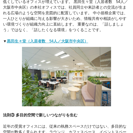
低くしているオフィスが増えています。 黒田生々堂（入居者数 54人／
大阪市中央区）の本社オフィスでは、社員同士や来訪者との交流が生ま
れる広場のような空間を意図的に配置しています。 中小規模企業では、
一人ひとりが組織に与える影響が大きいため、情報共有や相談がしやす
い環境づくりが組織力向上に直結します。 重要なのは、「話しましょ
う」ではなく、「話したくなる環境」をつくることです。
▼
黒田生々堂（入居者数 54人／大阪市中央区）
法則③ 多目的空間で新しいつながりを生む
近年の受賞オフィスには、従来の執務スペースだけではない、多目的な
空間が数多く見られます。ラウンジ、カフェスペース、イベントスペー