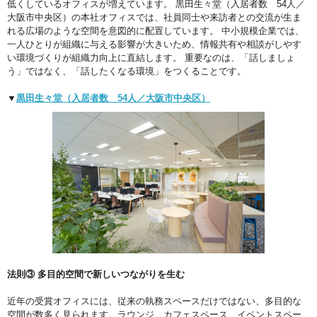
低くしているオフィスが増えています。 黒田生々堂（入居者数 54人／
大阪市中央区）の本社オフィスでは、社員同士や来訪者との交流が生ま
れる広場のような空間を意図的に配置しています。 中小規模企業では、
一人ひとりが組織に与える影響が大きいため、情報共有や相談がしやす
い環境づくりが組織力向上に直結します。 重要なのは、「話しましょ
う」ではなく、「話したくなる環境」をつくることです。
▼
黒田生々堂（入居者数 54人／大阪市中央区）
法則③ 多目的空間で新しいつながりを生む
近年の受賞オフィスには、従来の執務スペースだけではない、多目的な
空間が数多く見られます。ラウンジ、カフェスペース、イベントスペー