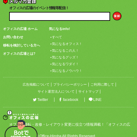
オフィスの広場のイベント情報等配信！
オフィスの広場 ホーム
気になるinfo!
お問い合わせ
すべて
気になるオフィス！
移転を検討している方へ
気になるこの人！
オフィスの広場とは?
気になるグッズ！
気になるワダイ！
気になるノウハウ！
広告掲載について
プライバシーポリシー
ご利用に際して
サイト運営法人について
サイトマップ
Twitter
facebook
LINE
オフィス移転・改修・レイアウト変更に役立つ情報満載！「オフィスの広
場」
Copyright © 2020 Office-Hiroba All Rights Reserved.