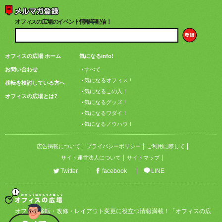
オフィスの広場のイベント情報等配信！
オフィスの広場 ホーム
気になるinfo!
お問い合わせ
すべて
気になるオフィス！
移転を検討している方へ
気になるこの人！
オフィスの広場とは?
気になるグッズ！
気になるワダイ！
気になるノウハウ！
広告掲載について
プライバシーポリシー
ご利用に際して
サイト運営法人について
サイトマップ
Twitter
facebook
LINE
オフィス移転・改修・レイアウト変更に役立つ情報満載！「オフィスの広
場」