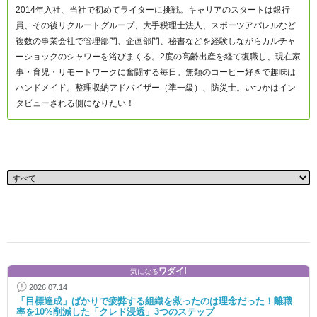
2014年入社、当社で初めてライターに挑戦。キャリアのスタートは銀行
員、その後リクルートグループ、大手税理士法人、スポーツアパレルなど
複数の事業会社で管理部門、企画部門、秘書などを経験しながらカルチャ
ーショックのシャワーを浴びまくる。2度の高齢出産を経て復職し、現在家
事・育児・リモートワークに奮闘する毎日。無類のコーヒー好きで趣味は
ハンドメイド。整理収納アドバイザー（準一級）、防災士。いつかはイン
タビューされる側になりたい！
ワダイ!
気になる
2026.07.14
「目標達成」ばかりで疲弊する組織を救ったのは理念だった！離職
率を10%削減した「クレド浸透」3つのステップ