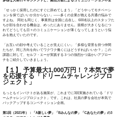
多様な人材のマネジメントと、拠点分散によるコミュニケーション不全
「せっかく採用したのにすぐに辞めてしまう」「どうやってモチベーシ
ョンを保てばいいか分からない」—―多くの企業が抱える共通の悩みで
すよね。 同社も同じく、事業所は全国に点在し、600名以上のスタッフた
ちが顔を合わせる機会は、めったにありません。規模が大きくなるにつ
れてどうしても日々のコミュニケーションが薄くなってしまうという悩
みを抱えていたのです。
「お互いの顔や考えていることが見えにくい」「多様な背景を持つ仲間
たちが、同じ方向を向いてワクワク働くにはどうすればいいか？」この
課題に対して、セルフ・エーが実践する３つの強烈かつ温かいアプロー
チをご紹介していきましょう。
【１】 予算最大1,000万円！？本気で夢
を応援する「ドリームチャレンジプロ
ジェクト」
もっともインパクトがある施策が、これまでに3回実施されている「ドリ
ームチャレンジプロジェクト」です。これは、社員の夢を会社が本気で
バックアップするコンペティション企画。
第1回（2021年）：「A新しい夢」「Bみんなの夢」「Cあなたの夢」の3