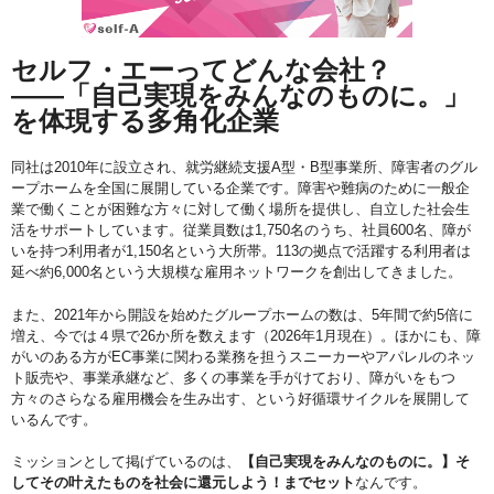
セルフ・エーってどんな会社？
――「自己実現をみんなのものに。」
を体現する多角化企業
同社は2010年に設立され、就労継続支援A型・B型事業所、障害者のグル
ープホームを全国に展開している企業です。障害や難病のために一般企
業で働くことが困難な方々に対して働く場所を提供し、自立した社会生
活をサポートしています。従業員数は1,750名のうち、社員600名、障が
いを持つ利用者が1,150名という大所帯。113の拠点で活躍する利用者は
延べ約6,000名という大規模な雇用ネットワークを創出してきました。
また、2021年から開設を始めたグループホームの数は、5年間で約5倍に
増え、今では４県で26か所を数えます（2026年1月現在）。ほかにも、障
がいのある方がEC事業に関わる業務を担うスニーカーやアパレルのネッ
ト販売や、事業承継など、多くの事業を手がけており、障がいをもつ
方々のさらなる雇用機会を生み出す、という好循環サイクルを展開して
いるんです。
ミッションとして掲げているのは、
【自己実現をみんなのものに。】そ
してその叶えたものを社会に還元しよう！までセット
なんです。