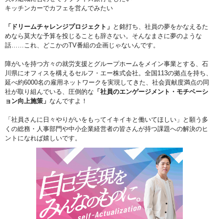
キッチンカーでカフェを営んでみたい
「ドリームチャレンジプロジェクト」
と銘打ち、社員の夢をかなえるた
めなら莫大な予算を投じることも辞さない。そんなまさに夢のような
話……これ、どこかのTV番組の企画じゃないんです。
障がいを持つ方々の就労支援とグループホームをメイン事業とする、石
川県にオフィスを構えるセルフ・エー株式会社。全国113の拠点を持ち、
延べ約6000名の雇用ネットワークを実現してきた、社会貢献度満点の同
社が取り組んでいる、圧倒的な
「社員のエンゲージメント・モチベーシ
ョン向上施策」
なんですよ！
「社員さんに日々やりがいをもってイキイキと働いてほしい」と願う多
くの総務・人事部門や中小企業経営者の皆さんが持つ課題への解決のヒ
ントになれば嬉しいです。