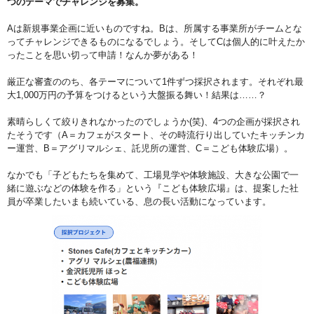
つのテーマでチャレンジを募集。
Aは新規事業企画に近いものですね。Bは、所属する事業所がチームとな
ってチャレンジできるものになるでしょう。そしてCは個人的に叶えたか
ったことを思い切って申請！なんか夢がある！
厳正な審査ののち、各テーマについて1件ずつ採択されます。それぞれ最
大1,000万円の予算をつけるという大盤振る舞い！結果は……？
素晴らしくて絞りきれなかったのでしょうか(笑)、4つの企画が採択され
たそうです（A＝カフェがスタート、その時流行り出していたキッチンカ
ー運営、B＝アグリマルシェ、託児所の運営、C＝こども体験広場）。
なかでも「子どもたちを集めて、工場見学や体験施設、大きな公園で一
緒に遊ぶなどの体験を作る」という『こども体験広場』は、提案した社
員が卒業したいまも続いている、息の長い活動になっています。