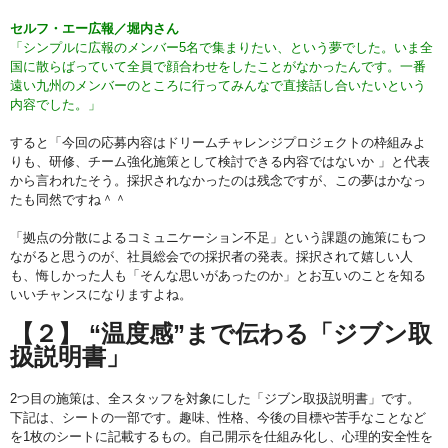
セルフ・エー広報／堀内さん
「シンプルに広報のメンバー5名で集まりたい、という夢でした。いま全
国に散らばっていて全員で顔合わせをしたことがなかったんです。一番
遠い九州のメンバーのところに行ってみんなで直接話し合いたいという
内容でした。」
すると「今回の応募内容はドリームチャレンジプロジェクトの枠組みよ
りも、研修、チーム強化施策として検討できる内容ではないか 」と代表
から言われたそう。採択されなかったのは残念ですが、この夢はかなっ
たも同然ですね＾＾
「拠点の分散によるコミュニケーション不足」という課題の施策にもつ
ながると思うのが、社員総会での採択者の発表。採択されて嬉しい人
も、悔しかった人も「そんな思いがあったのか」とお互いのことを知る
いいチャンスになりますよね。
【２】 “温度感”まで伝わる「ジブン取
扱説明書」
2つ目の施策は、全スタッフを対象にした「ジブン取扱説明書」です。
下記は、シートの一部です。趣味、性格、今後の目標や苦手なことなど
を1枚のシートに記載するもの。自己開示を仕組み化し、心理的安全性を