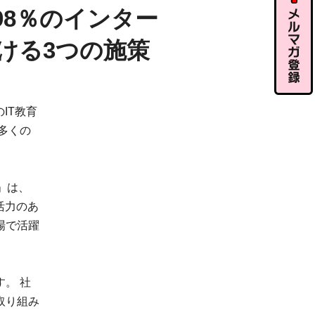
ル相談
98％のインター
ける3つの施策
メルマガ
IT教育
登録
多くの
」は、
活力のあ
場で活躍
。 社
取り組み