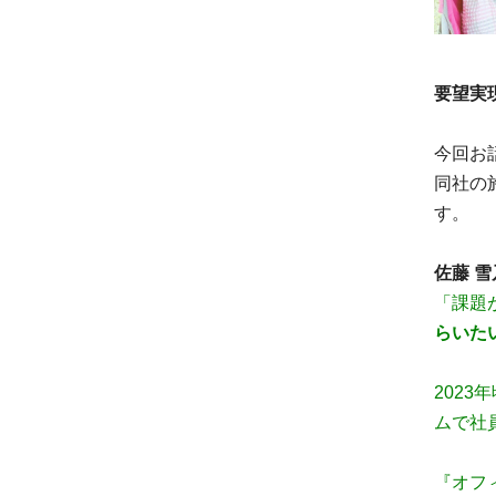
要望実
今回お
同社の
す。
佐藤 
「課題
らいた
2023
ムで社
『オフ