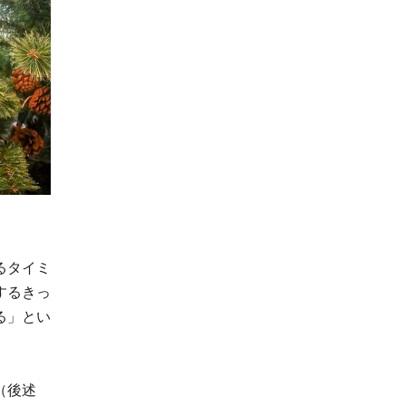
るタイミ
するきっ
る」とい
（後述