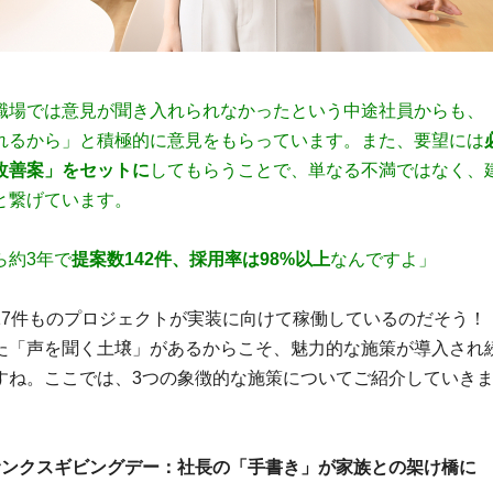
職場では意見が聞き入れられなかったという中途社員からも、
れるから」と積極的に意見をもらっています。また、要望には
改善案」をセットに
してもらうことで、単なる不満ではなく、
と繋げています。
ら約3年で
提案数142件、採用率は98%以上
なんですよ」
17件ものプロジェクトが実装に向けて稼働しているのだそう！
た「声を聞く土壌」があるからこそ、魅力的な施策が導入され
すね。ここでは、3つの象徴的な施策についてご紹介していき
サンクスギビングデー：社長の「手書き」が家族との架け橋に