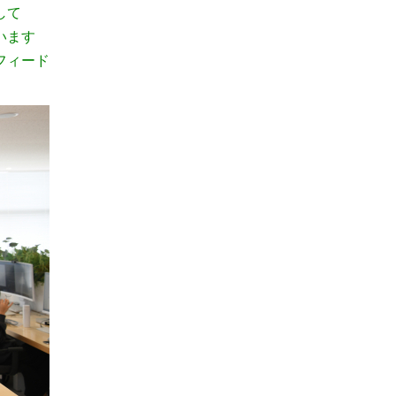
して
います
フィード