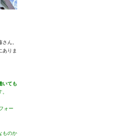
藤さん。
にありま
働いても
す。
eフォー
なものか