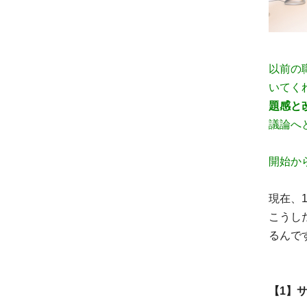
以前の
いてく
題感と
議論へ
開始か
現在、
こうし
るんで
【1】