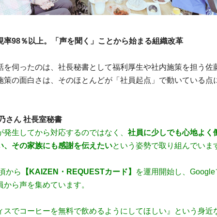
現率98％以上。「声を聞く」ことから始まる組織改革
話を伺ったのは、社長秘書として福利厚生や社内施策を担う佐
施策の面白さは、そのほとんどが「社員起点」で動いている点
雪乃さん 社長室秘書
が発生してから対応するのではなく、
社員に少しでも心地よく
い、その家族にも感謝を伝えたい
という姿勢で取り組んでいま
年頃から
【KAIZEN・REQUESTカード】
を運用開始し、Googl
員から声を集めています。
ィスでコーヒーを無料で飲めるようにしてほしい』という身近