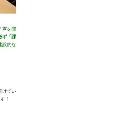
「声を聞
必ず「課
建設的な
続けてい
ます！