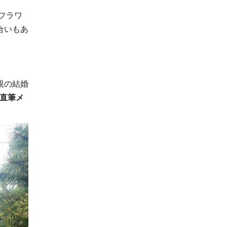
フラワ
合いもあ
親の結婚
直筆メ