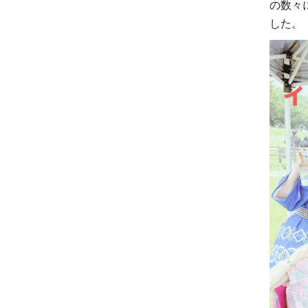
の数々
した。