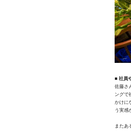
■ 社
佐藤さ
ングで
かけに
う実感
またあ