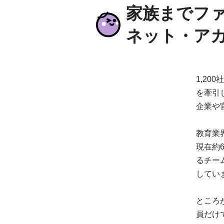
家族までファ
ネット・ア
1,20
を牽引
企業や
教育業
現在約
るチー
してい
ところ
員だけ