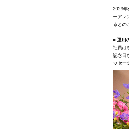
202
ーアレ
るとの
■ 運用
社員は
記念日
ッセー