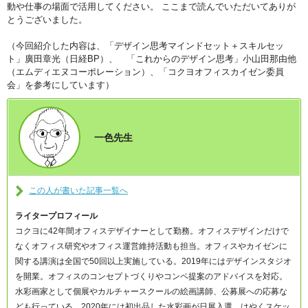
動や仕事の場面で活用してください。 ここまで読んでいただいてありが
とうございました。
（今回紹介した内容は、「デザイン思考マインドセット＋スキルセッ
ト」廣田章光（日経BP）、 「これからのデザイン思考」小山田那由他
（エムディエヌコーポレーション）、「コクヨオフィスカイゼン委員
会」を参考にしています）
一色先生
この人が書いた記事一覧へ
ライタープロフィール
コクヨに42年間オフィスデザイナーとして勤務。オフィスデザインだけで
なくオフィス研究やオフィス運営維持活動も担当。オフィスやカイゼンに
関する講演は全国で50回以上実施している。2019年にはデザインスタジオ
を開業。オフィスのコンセプトづくりやコンペ提案のアドバイスを対応。
水彩画家として個展やカルチャースクールの絵画講師、公募展への応募な
ども行っている。2020年には初出品した水彩画が日展入選。はやくスケッ