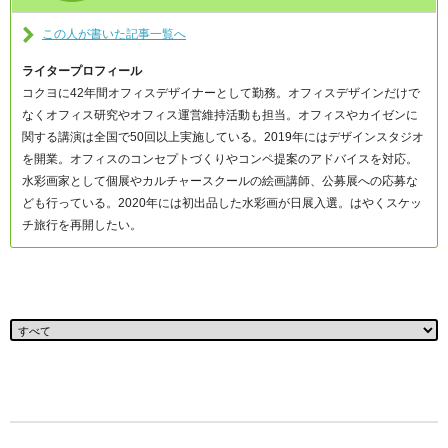
この人が書いた記事一覧へ
ライタープロフィール
コクヨに42年間オフィスデザイナーとして勤務。オフィスデザインだけで
なくオフィス研究やオフィス運営維持活動も担当。オフィスやカイゼンに
関する講演は全国で50回以上実施している。2019年にはデザインスタジオ
を開業。オフィスのコンセプトづくりやコンペ提案のアドバイスを対応。
水彩画家として個展やカルチャースクールの絵画講師、公募展への応募な
ども行っている。2020年には初出品した水彩画が日展入選。はやくスケッ
チ旅行を再開したい。