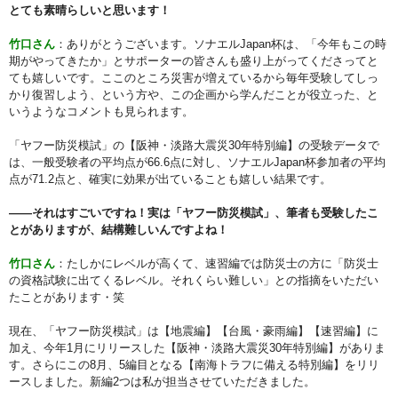
とても素晴らしいと思います！
竹口さん
：ありがとうございます。ソナエルJapan杯は、「今年もこの時
期がやってきたか」とサポーターの皆さんも盛り上がってくださってと
ても嬉しいです。ここのところ災害が増えているから毎年受験してしっ
かり復習しよう、という方や、この企画から学んだことが役立った、と
いうようなコメントも見られます。
「ヤフー防災模試」の【阪神・淡路大震災30年特別編】の受験データで
は、一般受験者の平均点が66.6点に対し、ソナエルJapan杯参加者の平均
点が71.2点と、確実に効果が出ていることも嬉しい結果です。
――それはすごいですね！実は「ヤフー防災模試」、筆者も受験したこ
とがありますが、結構難しいんですよね！
竹口さん
：たしかにレベルが高くて、速習編では防災士の方に「防災士
の資格試験に出てくるレベル。それくらい難しい」との指摘をいただい
たことがあります・笑
現在、「ヤフー防災模試」は【地震編】【台風・豪雨編】【速習編】に
加え、今年1月にリリースした【阪神・淡路大震災30年特別編】がありま
す。さらにこの8月、5編目となる【南海トラフに備える特別編】をリリ
ースしました。新編2つは私が担当させていただきました。