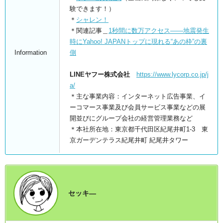
験できます！）
＊
シャレン！
＊関連記事＿
1秒間に数万アクセス――地震発生
時にYahoo! JAPANトップに現れる“あの枠”の裏
Information
側
LINEヤフー株式会社
https://www.lycorp.co.jp/j
a/
＊主な事業内容：インターネット広告事業、イ
ーコマース事業及び会員サービス事業などの展
開並びにグループ会社の経営管理業務など
＊本社所在地：東京都千代田区紀尾井町1-3 東
京ガーデンテラス紀尾井町 紀尾井タワー
セッキ―