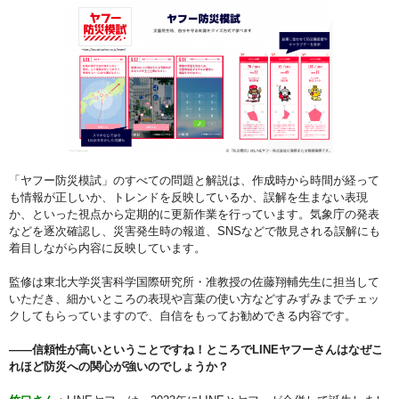
「ヤフー防災模試」のすべての問題と解説は、作成時から時間が経って
も情報が正しいか、トレンドを反映しているか、誤解を生まない表現
か、といった視点から定期的に更新作業を行っています。気象庁の発表
などを逐次確認し、災害発生時の報道、SNSなどで散見される誤解にも
着目しながら内容に反映しています。
監修は東北大学災害科学国際研究所・准教授の佐藤翔輔先生に担当して
いただき、細かいところの表現や言葉の使い方などすみずみまでチェッ
クしてもらっていますので、自信をもってお勧めできる内容です。
――信頼性が高いということですね！ところでLINEヤフーさんはなぜこ
れほど防災への関心が強いのでしょうか？