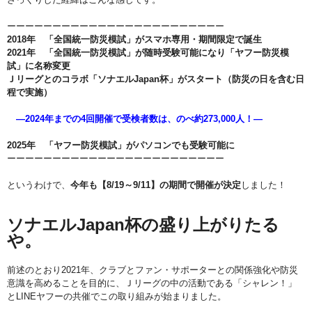
ーーーーーーーーーーーーーーーーーーーーーーーー
2018年 「全国統一防災模試」がスマホ専用・期間限定で誕生
2021年 「全国統一防災模試」が随時受験可能になり「ヤフー防災模
試」に名称変更
Ｊリーグとのコラボ「ソナエルJapan杯」がスタート（防災の日を含む日
程で実施）
―2024年までの4回開催で受検者数は、のべ約273,000人！―
2025年 「ヤフー防災模試」がパソコンでも受験可能に
ーーーーーーーーーーーーーーーーーーーーーーーー
というわけで、
今年も【8/19～9/11】の期間で開催が決定
しました！
ソナエルJapan杯の盛り上がりたる
や。
前述のとおり2021年、クラブとファン・サポーターとの関係強化や防災
意識を高めることを目的に、Ｊリーグの中の活動である「シャレン！」
とLINEヤフーの共催でこの取り組みが始まりました。