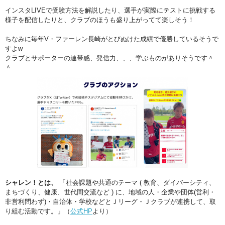
インスタLIVEで受験方法を解説したり、選手が実際にテストに挑戦する
様子を配信したりと、クラブのほうも盛り上がってて楽しそう！
ちなみに毎年V・ファーレン長崎がとびぬけた成績で優勝しているそうで
すよw
クラブとサポーターの連帯感、発信力、、、学ぶものがありそうです＾
＾
シャレン！とは、
「社会課題や共通のテーマ ( 教育、ダイバーシティ、
まちづくり、健康、世代間交流など ) に、地域の人・企業や団体(営利・
非営利問わず)・自治体・学校などとＪリーグ・Ｊクラブが連携して、取
り組む活動です。」（
公式HP
より）