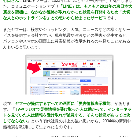
竹口さん
：LINEヤフーは、2023年にLINEとヤフーが合併して誕生しまし
た。コミュニケーションアプリ
「LINE」は、もともと2011年の東日本大
震災を契機に、なかなか連絡が取れなかった状況を打開するため「大切
な人とのホットラインを」との想いから始まったサービス
です。
またヤフーは、検索やショッピング、天気、ニュースなどの様々なサー
ビスを提供する会社ですが、現在地震や津波などの災害が発生すると、
パソコンやスマホの画面上に災害情報が表示されるのを見たことがある
方もいると思います。
現在、
ヤフーが提供するすべての画面に「災害情報表示機能」
がありま
す。「
TVやラジオで災害情報を受け取った人は助かって、インターネッ
トを見ていた人は情報を受け取れず被災する。そんな状況があっては決
してならない
」という初代社長の井上の強い思いから、2004年の新潟中
越地震を教訓にして生まれたものです。