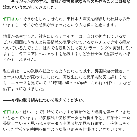
――そうだったのですね、貴社が防災模試なるものを作ることは自然な
流れという気がしてきました。
竹口さん
：そうかもしれませんね。東日本大震災を経験した社員も多数
いますし、そこから意識が高まったという人も多いと思います。
地震が発生すると、社内にいるデザイナーは、自分が担当しているサー
ビスの画面にきちんと災害情報の表示がでているかをチェックする癖が
ついているんですよ。社内でも定期的に防災のeラーニングを実施してい
ますし、各フロアにヘルメットを配置するなど会社全体で意識が高いほ
うかもしれません。
私自身は、この業務を担当するようになって以来、災害関連の報道、ニ
ュースの見方が変わりましたね。高校生になる息子も防災に詳しくな
り、ニュースを見ていて「1時間に50ｍｍの雨⁉ これはやばい！」など
話すようになりました。
――今後の取り組みについて教えてください。
竹口さん
：はい、すでに始めていますが自治体との連携を強めていきた
いと思っています。防災模試の受験データを分析すると、授業中に一斉
受験していると思われるデータも全国各地で見られます。、今後はそう
いった学校での利用を促すような取り組みも仕掛けていきたいです。