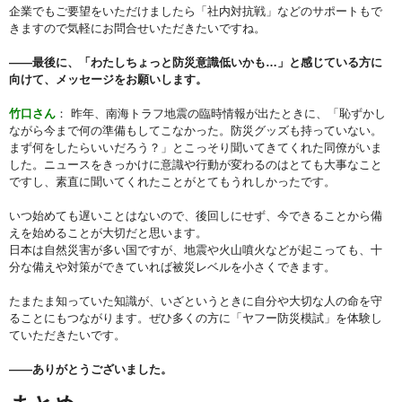
企業でもご要望をいただけましたら「社内対抗戦」などのサポートもで
きますので気軽にお問合せいただきたいですね。
――最後に、「わたしちょっと防災意識低いかも…」と感じている方に
向けて、メッセージをお願いします。
竹口さん
： 昨年、南海トラフ地震の臨時情報が出たときに、「恥ずかし
ながら今まで何の準備もしてこなかった。防災グッズも持っていない。
まず何をしたらいいだろう？」とこっそり聞いてきてくれた同僚がいま
した。ニュースをきっかけに意識や行動が変わるのはとても大事なこと
ですし、素直に聞いてくれたことがとてもうれしかったです。
いつ始めても遅いことはないので、後回しにせず、今できることから備
えを始めることが大切だと思います。
日本は自然災害が多い国ですが、地震や火山噴火などが起こっても、十
分な備えや対策ができていれば被災レベルを小さくできます。
たまたま知っていた知識が、いざというときに自分や大切な人の命を守
ることにもつながります。ぜひ多くの方に「ヤフー防災模試」を体験し
ていただきたいです。
――ありがとうございました。