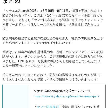
まとめ
「ソナエルJapan杯2025」は8月19日～9月11日の期間で実施されます！
防災の日ももうすぐ。このようなゲーム形式でならハードル低く始めら
れますし、そもそも「ヤフー防災模試」も気軽に何度でもチャレンジで
きるツールです。今般リリースされた新編も、早速受験してみましょ
う！
防災関連を担当する企業の総務担当のみなさん、社員の防災意識を上げ
るためのヒントにしていただければうれしいです。
筆者は、2004年の新潟中越地震の際、現地にボランティアに出向いた経
験があります。そのことからも、災害情報表示の話は心に迫るものがあ
りました。LINEもヤフーも災害の教訓から行動を起こしていたと知り、
より一層同社のファンになりました。
竹口さんのおっしゃったとおり、防災の知識習得は今はじめても遅いこ
とはありません！みんなで楽しく学んで知識をつけていきましょう！
ソナエルJapan杯2025公式ホームページ
https://bousai.yahoo.co.jp/exam/sonaerujapan/
＊
ヤフー防災模試
（企画に関係なくいつでも受