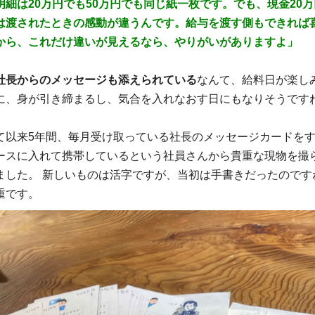
明細は20万円でも50万円でも同じ紙一枚です。でも、現金20万
は渡されたときの感動が違うんです。給与を渡す側もできれば
から、これだけ違いが見えるなら、やりがいがありますよ」
社長からのメッセージも添えられている
なんて、給料日が楽し
に、身が引き締まるし、気合を入れなおす日にもなりそうです
て以来5年間、毎月受け取っている社長のメッセージカードを
ースに入れて携帯しているという社員さんから貴重な現物を撮
ました。 新しいものは活字ですが、当初は手書きだったのです
重です。