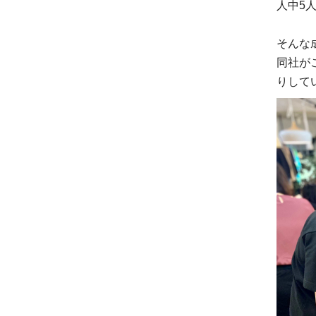
人中5
そんな
同社が
りして