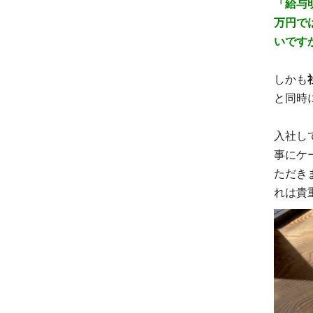
「給与
万円で
いです
しかも
と同時
入社し
事にケ
ただき
れは貴