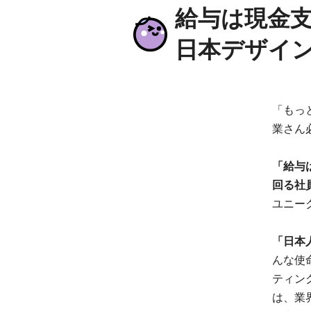
給与は現金支
日本デザイ
「もっ
業さん
「給与
回る社
ユニー
「日本
んな使
ティン
は、業