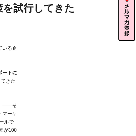
ル相談
策を試行してきた
メルマガ
ている企
登録
ポートに
してきた
」
——そ
・マーケ
ールで
が100