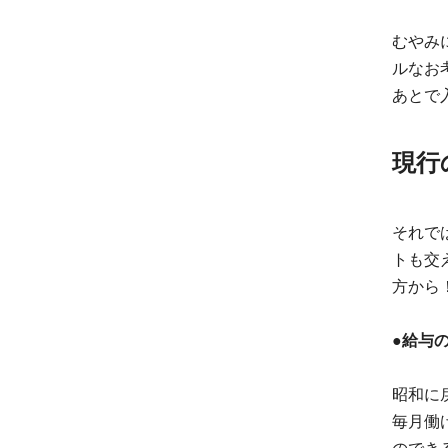
むやみ
ルなお
あとで
現行
それで
トも交
方から
●給与
昭和に
毎月働