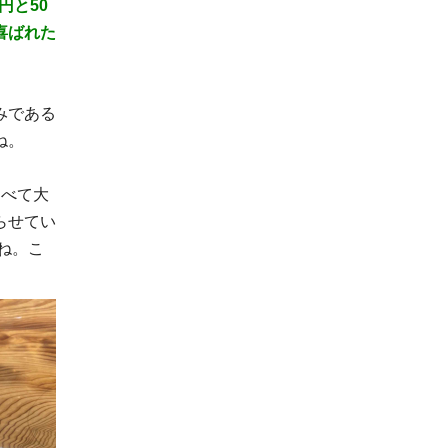
円と50
喜ばれた
みである
ね。
すべて大
らせてい
ね。こ