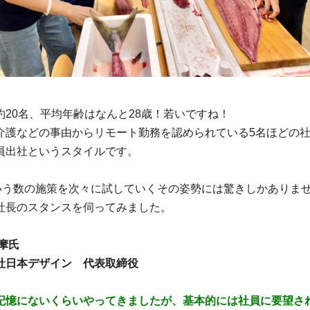
約20名、平均年齢はなんと28歳！若いですね！
介護などの事由からリモート勤務を認められている5名ほどの
員出社というスタイルです。
という数の施策を次々に試していくその姿勢には驚きしかありま
社長のスタンスを伺ってみました。
摩氏
社日本デザイン 代表取締役
記憶にないくらいやってきましたが、基本的には社員に要望さ