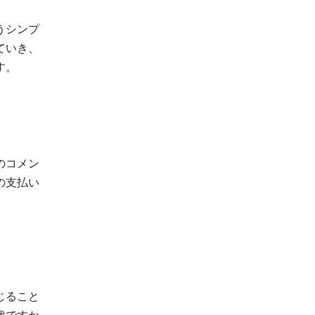
うシンプ
ていき、
す。
のコメン
の支払い
じること