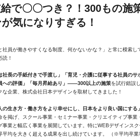
給で〇〇つき？！300もの施
ンが気になりすぎる！
と社員が働きやすくなる制度、何かないかな？」と常に模索し
必読！
は社長の手紙付きで手渡し」「育児・介護に従事する社員のサ
員への評価」「毎月昇給あり」——300以上の施策
を試行錯誤
クな企業、株式会社日本デザインを取材してきました！
人の生き方・働き方をより幸せにし、日本をより良い国にする
命を掲げ、スクール事業・セミナー事業・クリエイティブ事業
グ事業と幅広く事業を展開しています。特にWEBデザインスク
界平均を大きく超える成果を出し続けています。 （※平均卒業率