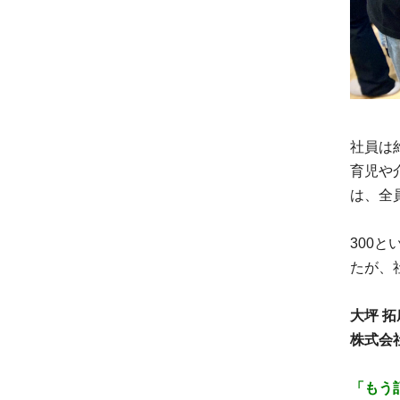
社員は
育児や
は、全
300
たが、
大坪 拓
株式会
「もう