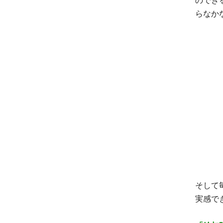
のでき
らなか
そして
実感で