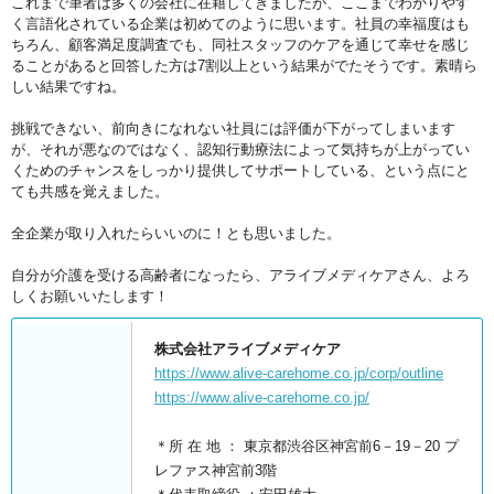
これまで筆者は多くの会社に在籍してきましたが、ここまでわかりやす
く言語化されている企業は初めてのように思います。社員の幸福度はも
ちろん、顧客満足度調査でも、同社スタッフのケアを通じて幸せを感じ
ることがあると回答した方は7割以上という結果がでたそうです。素晴ら
しい結果ですね。
挑戦できない、前向きになれない社員には評価が下がってしまいます
が、それが悪なのではなく、認知行動療法によって気持ちが上がってい
くためのチャンスをしっかり提供してサポートしている、という点にと
ても共感を覚えました。
全企業が取り入れたらいいのに！とも思いました。
自分が介護を受ける高齢者になったら、アライブメディケアさん、よろ
しくお願いいたします！
株式会社アライブメディケア
https://www.alive-carehome.co.jp/corp/outline
https://www.alive-carehome.co.jp/
＊所 在 地 ： 東京都渋谷区神宮前6－19－20 プ
レファス神宮前3階