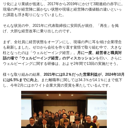
リ化により業績が低迷し、2017年から2019年にかけて3期連続の赤字に。
現場の声が経営陣に届かない状態や現場と経営陣の価値観の違いといっ
た課題も浮き彫りになっていました。
そんな状況の中、2021年に代表取締役に安田氏が就任、「再生」を掲
げ、大胆な経営改革に乗り出したのです。
まず、全社員に経営状態をオープンにし、現場の声に耳を傾け企業理念
も刷新しました。ゼロから会社を作り直す覚悟で取り組む中で、大きな
柱となったのは「ウェルビーイング経営」。
月に一度、経営者と職員対
話の場で「ウェルビーイング経営」のディスカッション
を行い、さらに
ウェルビーイングに関する研修は、およそ2年間で13回の実施だそう。
様々な取り組みの結果、
2021年には0.2％だった営業利益が、2024年10月
には6.5%までに向上
。また離職率に関しては34.3％が14.1％にまで低下
し、今年2月にはホワイト企業大賞の受賞を果たしているんです。