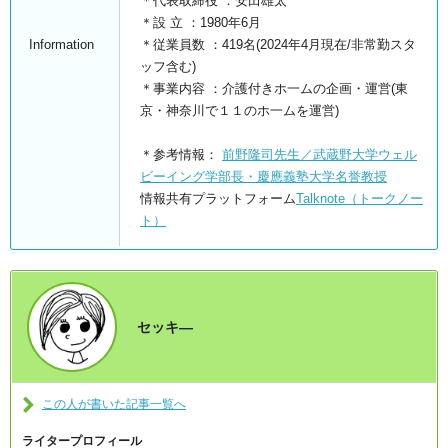
＊代表取締役 ：安田雄太
＊設 立 ：1980年6月
Information
＊従業員数 ：419名(2024年4月現在/非常勤スタ
ッフ含む)
＊事業内容 ：介護付きホ一ムの企画・運営(東
京・神奈川で１１のホ一ムを運営)
＊参考情報：
前野隆司先生／武蔵野大学ウェル
ビーイング学部長・慶應義塾大学名誉教授
情報共有プラットフォーム
Talknote（トークノー
ト）
セッキ―
この人が書いた記事一覧へ
ライタープロフィール