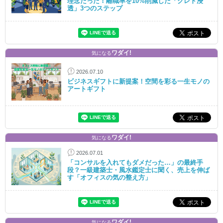
理念だった！離職率を10%削減した「クレド浸
透」3つのステップ
ワダイ!
気になる
2026.07.10
ビジネスギフトに新提案！空間を彩る一生モノの
アートギフト
ワダイ!
気になる
2026.07.01
「コンサルを入れてもダメだった…」の最終手
段？一級建築士・風水鑑定士に聞く、売上を伸ば
す「オフィスの気の整え方」
ワダイ!
気になる