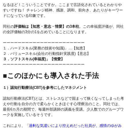
なるほど！こういうことですか。ここまで言語化されているとわかりや
すいですね！ チャレンジ精神、感謝、調和、前向き、あたりがキーワー
ドになっている印象です。
同社の
評価軸は【知恵・意志・情愛】の3本柱
。この幸福度評価が、同社
の全評価軸の3分の1を占めていることになります。
ーーーーーーーーーーーーーーーーーーーーーー
１．ハードスキル(業務の技術や知識)」…【知恵】
２．バリュースキル(会社の行動指針実践度)【意志】
３．ソフトスキル(幸福度)」【情愛】
ーーーーーーーーーーーーーーーーーーーーーー
■このほかにも導入された手法
１）認知行動療法(CBT)を参考にしたマネジメント
認知行動療法(CBT)とは、ストレスなどで固まって狭くなってしまった考
えや行動を自分の力で柔らかくときほぐす心理療法のこと。同社では、
最長6カ月の期間で、毎週外部講師の講義を受講。少人数でのグループワ
ークを実施しているそうです。
これにより、「
過剰な気遣いにより控えめだった社員が、感情のゆがみ