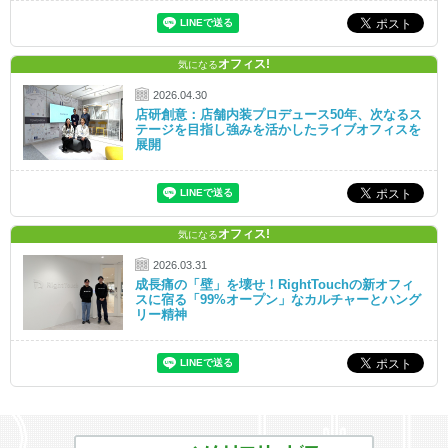
オフィス!
気になる
2026.04.30
店研創意：店舗内装プロデュース50年、次なるス
テージを目指し強みを活かしたライブオフィスを
展開
オフィス!
気になる
2026.03.31
成長痛の「壁」を壊せ！RightTouchの新オフィ
スに宿る「99%オープン」なカルチャーとハング
リー精神