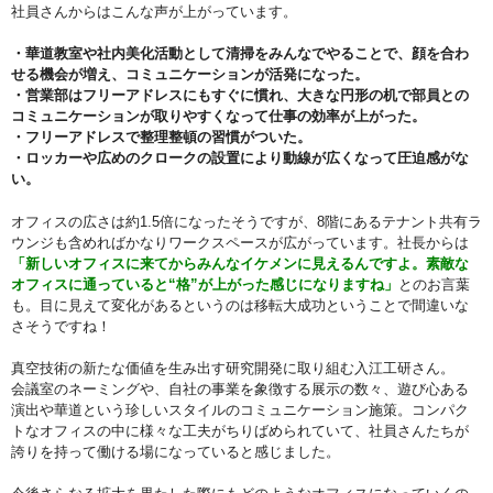
社員さんからはこんな声が上がっています。
・華道教室や社内美化活動として清掃をみんなでやることで、顔を合わ
せる機会が増え、コミュニケーションが活発になった。
・営業部はフリーアドレスにもすぐに慣れ、大きな円形の机で部員との
コミュニケーションが取りやすくなって仕事の効率が上がった。
・フリーアドレスで整理整頓の習慣がついた。
・ロッカーや広めのクロークの設置により動線が広くなって圧迫感がな
い。
オフィスの広さは約1.5倍になったそうですが、8階にあるテナント共有ラ
ウンジも含めればかなりワークスペースが広がっています。社長からは
「新しいオフィスに来てからみんなイケメンに見えるんですよ。素敵な
オフィスに通っていると“格”が上がった感じになりますね」
とのお言葉
も。目に見えて変化があるというのは移転大成功ということで間違いな
さそうですね！
真空技術の新たな価値を⽣み出す研究開発に取り組む入江工研さん。
会議室のネーミングや、自社の事業を象徴する展示の数々、遊び心ある
演出や華道という珍しいスタイルのコミュニケーション施策。コンパク
トなオフィスの中に様々な工夫がちりばめられていて、社員さんたちが
誇りを持って働ける場になっていると感じました。