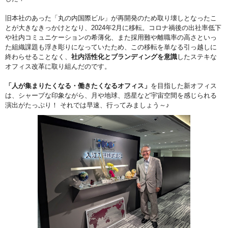
旧本社のあった「丸の内国際ビル」が再開発のため取り壊しとなったこ
とが大きなきっかけとなり、2024年2月に移転。コロナ禍後の出社率低下
や社内コミュニケーションの希薄化、また採用難や離職率の高さといっ
た組織課題も浮き彫りになっていたため、この移転を単なる引っ越しに
終わらせることなく、
社内活性化とブランディングを意識
したステキな
オフィス改革に取り組んだのです。
「人が集まりたくなる・働きたくなるオフィス」
を目指した新オフィス
は、シャープな印象ながら、月や地球、惑星など宇宙空間を感じられる
演出がたっぷり！ それでは早速、行ってみましょう～♪