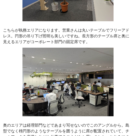
こちらが執務エリアになります。営業さんは丸いテーブルでフリーアド
レス。円形の吊り下げ照明も美しいですね。長方形のテーブル席と奥に
見えるエリアがコーポレート部門の固定席です。
奥のエリアは経理部門などであまり写せないのでこのアングルから。島
型でなく楕円形のようなテーブルを囲うように席が配置されていて、チ