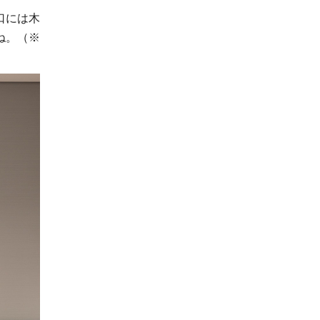
口には木
ね。（※