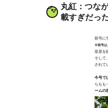
丸紅：つな
載すぎだった
前号に
※前号は
皇居を
そして
されて
今号で
らもも
ームの