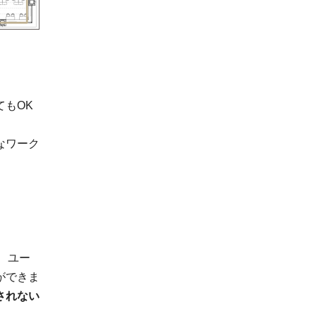
もOK
なワーク
、ユー
ができま
されない