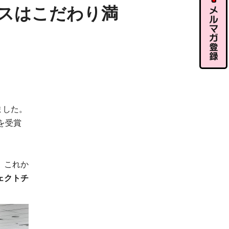
ル相談
スはこだわり満
メルマガ
登録
ました。
を受賞
、これか
ェクトチ