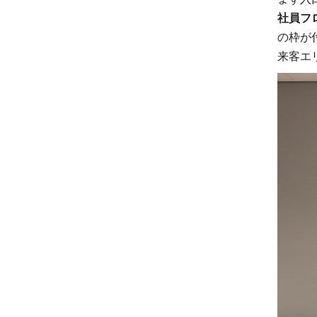
社員フ
の枠が
来客エ