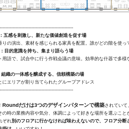
---------------------------------------------------
：五感を刺激し、新たな価値創造を促す場
香りの演出、素材を感じられる家具を配置。誰がどの階を使って
：目的意識を持ち、集まり語らう場
ト用語で、試合中に行う作戦会議の意味。効率的な什器で多様
：組織の一体感を醸成する、信頼構築の場
とにエリアが割り当てられたグループアドレス
---------------------------------------------------
Roundだけは3つのデザインパターンで構築
！
されていて
その時の業務内容や気分、体調によって好きな場所を選ぶこと
れぞれ
別のフロアに行かなければ味わえないので、フロア分断
仕掛け
、いいですね！