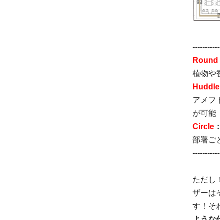
-----------
Round
植物や
Huddle
アメフ
が可能
Circle
部署ご
-----------
ただし
ザーは
す！そ
ような