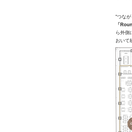
“つな
「Rou
ら外側
おいて