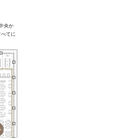
、
 中央か
すべてに