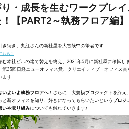
がり・成長を生むワークプレイ
！【PART2～執務フロア編】
引き続き、丸紅さんの新社屋を大冒険中の筆者です！
こちら！
臨む本社ビルの建て替えを終え、2021年5月に新社屋に移転し
、第35回日経ニューオフィス賞、クリエイティブ・オフィス賞
います。
はいよいよ執務フロアへ
！さらに、大規模プロジェクトを終え
っと新オフィスを知り、好きになってもらいたいという
プロジ
想いや取り組み
についても触れていきます♪