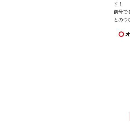
す！
前号で
とのつ