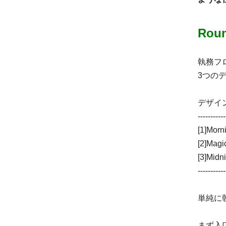
Rou
執務フ
3つの
デザイ
-----------
[1]Mor
[2]Ma
[3]Mid
-----------
単純に
まず入