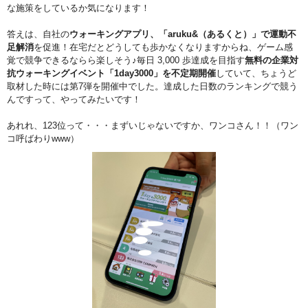
な施策をしているか気になります！
答えは、自社の
ウォーキングアプリ、「aruku&（あるくと）」で運動不
足解消
を促進！在宅だとどうしても歩かなくなりますからね、ゲーム感
覚で競争できるならら楽しそう♪毎日 3,000 歩達成を目指す
無料の企業対
抗ウォーキングイベント「1day3000」を不定期開催
していて、ちょうど
取材した時には第7弾を開催中でした。達成した日数のランキングで競う
んですって、やってみたいです！
あれれ、123位って・・・まずいじゃないですか、ワンコさん！！（ワン
コ呼ばわりwww）