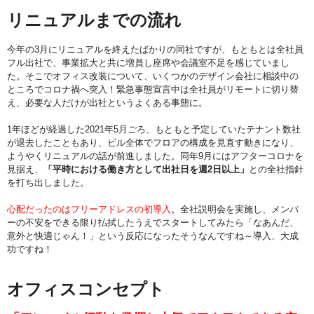
リニュアルまでの流れ
今年の3月にリニュアルを終えたばかりの同社ですが、もともとは全社員
フル出社で、事業拡大と共に増員し座席や会議室不足を感じていまし
た。そこでオフィス改装について、いくつかのデザイン会社に相談中の
ところでコロナ禍へ突入！緊急事態宣言中は全社員がリモートに切り替
え、必要な人だけが出社というよくある事態に。
1年ほどが経過した2021年5月ごろ、もともと予定していたテナント数社
が退去したこともあり、ビル全体でフロアの構成を見直す動きになり、
ようやくリニュアルの話が前進しました。同年9月にはアフターコロナを
見据え、
「平時における働き方として出社日を週2日以上」
との全社指針
を打ち出しました。
心配だったのはフリーアドレスの初導入
。全社説明会を実施し、メンバ
ーの不安をできる限り払拭したうえでスタートしてみたら「なあんだ、
意外と快適じゃん！」という反応になったそうなんですね～導入、大成
功ですね！
オフィスコンセプト