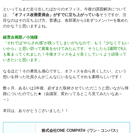
といってもまだ走り出したばかりのオフィス。今後の課題解決について
は、
「オフィス改善委員会」がすでに立ち上がっている
そうですが、注
目なのはその立ち上げ方。普通は、各部署から1名ずつメンバーを集めた
のかな？と思いますよね。
経営企画部／小池様
「それでは“やらされ感”が残ってしまいがちなので、もう『少なくてもい
いから』と思い切って募集をかけてみたんです。そうしたら1週間で6人
も集まってくれました！今後オフィスをより良くしていくよう頑張って
いきたいと思います」
なるほど！その勇気も感心ですし、オフィスを自ら良くしたい、という
想いを持った社員さんがこんなにいるなんてそれも素晴らしいです！
数ヶ月、あるいは1年後、必ずまた取材させていただこうと思いながら帰
路についたのでした★（会議室、変わってるところ見てみたいなあ～
～）
本日は、ありがとうございました！！
株式会社ONE COMPATH（ワン・コンパス）