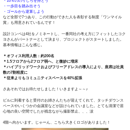
・10％ののりしろを持とう
・一歩目を踏み出そう
・ゴールから逆算しよう
など全部で7つあり、この行動ができた人を表彰する制度「ワンマイル
賞」も用意されているんです！
設計コンペは4社をノミネートし、一番同社の考え方にフィットしたコク
ヨさんがパートナーとして決まり、プロジェクトがスタートしました。
基本情報はこんな感じ。
＊オフィス利用人数：約200名
＊1.5フロアから2フロア弱へ、と微妙に増床
＊ハイブリッドワークおよびフリーアドレスの導入により、座席は社員
数の7割程度に
＊従来よりもコミュニティスペースを40%拡張
さあそれではお待たせしました！いきますよ～～♪
ビルに到着すると受付のお姉さんたちが迎えてくれて、タッチダウンス
ペースやいくつかの会議室などが設けられていました。とても清潔で居
心地の良い空間でしたが残念ながら撮影禁止、、、涙
4階へ向かいます。じゃーん、こちら大きくロゴがありました！