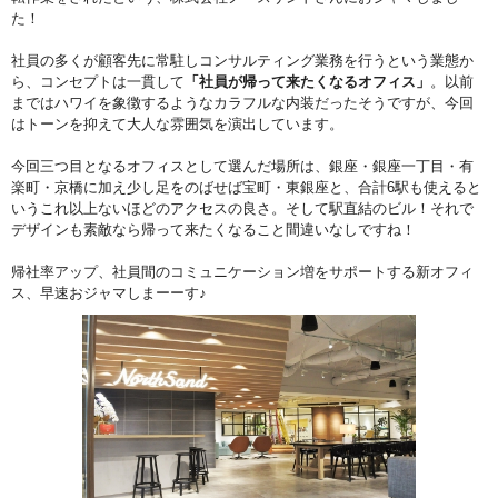
た！
社員の多くが顧客先に常駐しコンサルティング業務を行うという業態か
ら、コンセプトは一貫して
「社員が帰って来たくなるオフィス」
。以前
まではハワイを象徴するようなカラフルな内装だったそうですが、今回
はトーンを抑えて大人な雰囲気を演出しています。
今回三つ目となるオフィスとして選んだ場所は、銀座・銀座一丁目・有
楽町・京橋に加え少し足をのばせば宝町・東銀座と、合計6駅も使えると
いうこれ以上ないほどのアクセスの良さ。そして駅直結のビル！それで
デザインも素敵なら帰って来たくなること間違いなしですね！
帰社率アップ、社員間のコミュニケーション増をサポートする新オフィ
ス、早速おジャマしまーーす♪