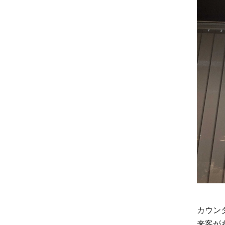
カウン
来客が