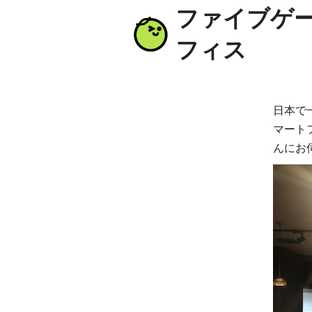
ファイブゲ
フィス
日本で
マート
んにお