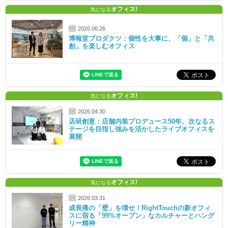
オフィス!
気になる
2026.06.26
博報堂プロダクツ：個性を大事に、「個」と「共
創」を楽しむオフィス
オフィス!
気になる
2026.04.30
店研創意：店舗内装プロデュース50年、次なるス
テージを目指し強みを活かしたライブオフィスを
展開
オフィス!
気になる
2026.03.31
成長痛の「壁」を壊せ！RightTouchの新オフィ
スに宿る「99%オープン」なカルチャーとハング
リー精神